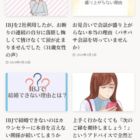
IBJを2社利用したが、お断
お見合いで会話が盛り上が
りの連続の自分に落胆し悔
らない本当の理由（バサバ
しくて情けなくて涙が止ま
サ会話を切っていません
りませんでした（31歳女性
か）
の声）
2024年3月3日
2024年9月10日
IBJで結婚できないのはカ
上手く行かなくても『次の
ウンセラーに本音を言えな
ご縁を期待しましょう！』
い関係が続いてしまうか
というアドバイスで全然ど