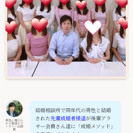
結婚相談所で同年代の男性と結婚
された
先輩成婚者様達
が後輩アラ
男性心理がわ
かる婚活カウ
サー会員さん達に「成婚メソッド」
ンセラー山田
翼