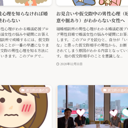
性心理を知らなければ婚
お見合いや仮交際中の男性心理（
終わらない
意や脈あり）がわからない女性へ
男性心理がわかる婚活応援ブロ
結婚相談所の男性心理がわかる婚活応援ブ
婚活女性の悩みや疑問にお答え
グ男性目線で婚活女性の悩みや疑問にお答
相談所で成婚するには、仮交際
します。 このブログを読むと、自分が「い
知ることが一番の早道になりま
な」と思った仮交際相手の男性から、お断
仮交際の男性心理を知る方法に
されてしまう原因がわかる内容となってい
いきます。このブログで...
す。 他の仮交際相手のことを意識しな...
2020年12月11日
仮交際の進め方
仮交際の進め