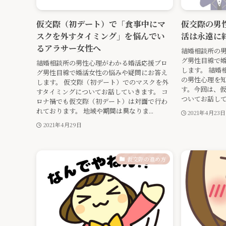
仮交際（初デート）で「食事中にマ
仮交際の男
スクを外すタイミング」を悩んでい
活は永遠に
るアラサー女性へ
結婚相談所の
グ男性目線で
結婚相談所の男性心理がわかる婚活応援ブロ
します。 結婚
グ男性目線で婚活女性の悩みや疑問にお答え
の男性心理を
します。 仮交際（初デート）でのマスクを外
す。今回は、
すタイミングについてお話していきます。 コ
ついてお話して
ロナ禍でも仮交際（初デート）は対面で行わ
れております。 地域や期間は異なりま...
2021年4月23日
2021年4月29日
仮交際の進め方