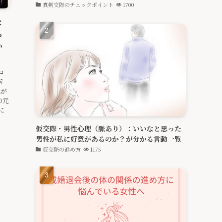
真剣交際のチェックポイント
1700
な
ら
か
ロ
え
理が
の元
に
仮交際・男性心理（脈あり）：いいなと思った
男性が私に好意があるのか？が分かる言動一覧
仮交際の進め方
1175