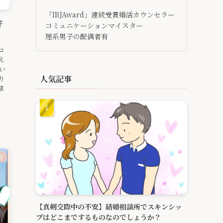
「IBJAward」連続受賞婚活カウンセラー
好
コミュニケーションマイスター
理系男子の配偶者有
ロ
え
い
人気記事
り
ま
方
【真剣交際中の不安】結婚相談所でスキンシッ
プはどこまでするものなのでしょうか？