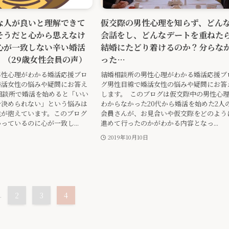
な人が良いと理解できて
仮交際の男性心理を知らず、どん
そうだと心から思えなけ
会話をし、どんなデートを重ねた
心が一致しない辛い婚活
結婚にたどり着けるのか？分らな
。（29歳女性会員の声）
った…
男性心理がわかる婚活応援ブロ
結婚相談所の男性心理がわかる婚活応援ブ
婚活女性の悩みや疑問にお答え
グ男性目線で婚活女性の悩みや疑問にお答
相談所で婚活を始めると「いい
します。 このブログは仮交際中の男性心
を決められない」という悩みは
わからなかった20代から婚活を始めた2人
性が抱えています。このブログ
会員さんが、お見合いや仮交際をどのよう
っているのに心が一致し...
進めて行ったのかがわかる内容となっ...
2019年10月10日
.
2
3
4