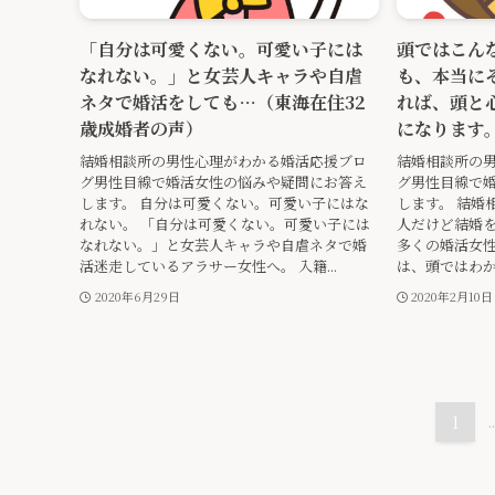
「自分は可愛くない。可愛い子には
頭ではこん
なれない。」と女芸人キャラや自虐
も、本当に
ネタで婚活をしても…（東海在住32
れば、頭と
歳成婚者の声）
になります
結婚相談所の男性心理がわかる婚活応援ブロ
結婚相談所の
グ男性目線で婚活女性の悩みや疑問にお答え
グ男性目線で
します。 自分は可愛くない。可愛い子にはな
します。 結婚
れない。 「自分は可愛くない。可愛い子には
人だけど結婚
なれない。」と女芸人キャラや自虐ネタで婚
多くの婚活女
活迷走しているアラサー女性へ。 入籍...
は、頭ではわか
2020年6月29日
2020年2月10日
1
..