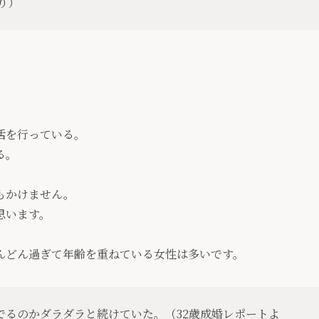
り）
活を行っている。
る。
もかけません。
思います。
んどん過ぎて年齢を重ねている女性は多いです。
でるのかダラダラと続けていた。（32歳成婚レポートよ