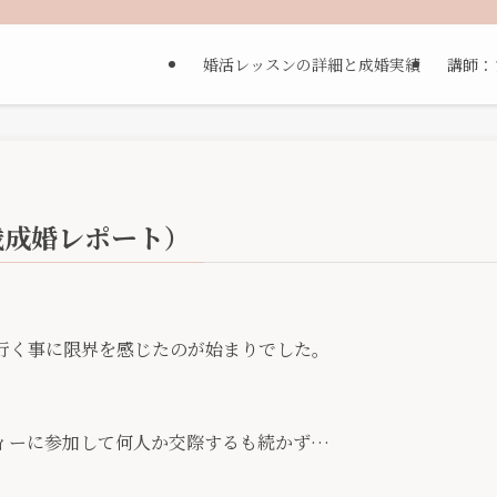
婚活レッスンの詳細と成婚実績
講師：
歳成婚レポート）
行く事に限界を感じたのが始まりでした。
。
ティーに参加して何人か交際するも続かず…